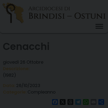
Skip
to
content
Cenacchi
giovedì
26
Ottobre
Descrizione:
(1982)
Data:
26/10/2023
Categorie:
Compleanno
Facebook
X
Threads
Telegram
WhatsAp
Email
Co