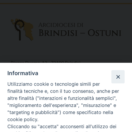
Piazza Duomo, 12 - 72100 Brindisi
Tel 0831.521958
Informativa
Fax 0831.528315
Utilizziamo cookie o tecnologie simili per
finalità tecniche e, con il tuo consenso, anche per
altre finalità ("interazioni e funzionalità semplici",
"miglioramento dell'esperienza", "misurazione" e
Orari Curia
"targeting e pubblicità") come specificato nella
Mar. / Mer. / Giov. ore 9 - 13
cookie policy.
nei mesi estivi solo Martedì ore 9 - 13
Cliccando su "accetta" acconsenti all'utilizzo dei