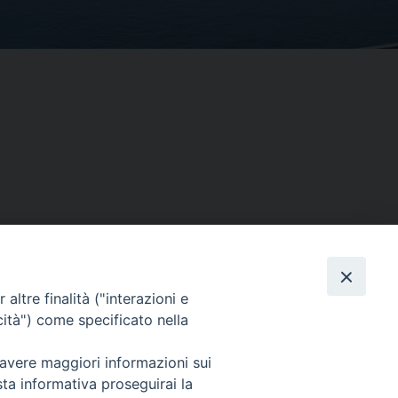
altre finalità ("interazioni e
Facebook
X
Threads
Telegram
WhatsAp
Email
Co
cità") come specificato nella
 avere maggiori informazioni sui
sta informativa proseguirai la
WebMail