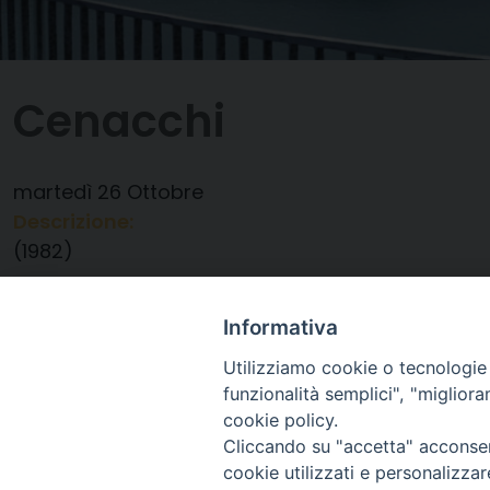
Cenacchi
martedì
26
Ottobre
Descrizione:
(1982)
Data:
26/10/2021
Categorie:
Compleanno
Informativa
Utilizziamo cookie o tecnologie s
funzionalità semplici", "miglior
cookie policy.
Cliccando su "accetta" acconsent
cookie utilizzati e personalizza