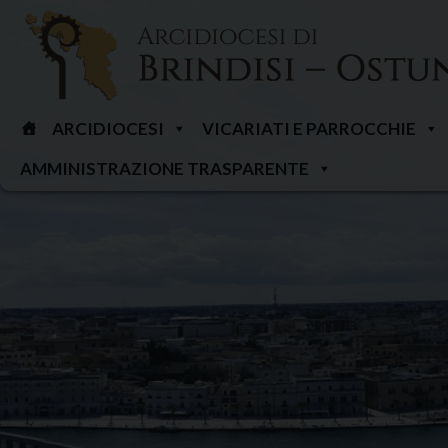
Skip
to
content
ARCIDIOCESI
VICARIATI E PARROCCHIE
AMMINISTRAZIONE TRASPARENTE