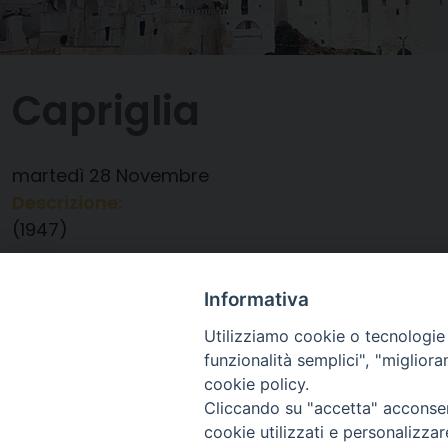
Capriglia
martedì
28
Novembre
Descrizione:
(1947)
Data:
28/11/2023
Categorie:
Compleanno
Informativa
Utilizziamo cookie o tecnologie s
funzionalità semplici", "miglior
cookie policy.
Cliccando su "accetta" acconsent
cookie utilizzati e personalizza