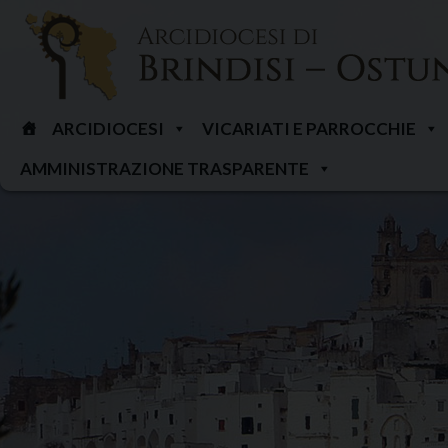
Skip
to
content
ARCIDIOCESI
VICARIATI E PARROCCHIE
AMMINISTRAZIONE TRASPARENTE