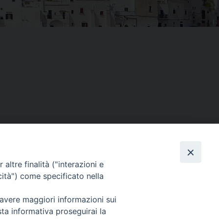
altre finalità ("interazioni e
Facebook
X
Threads
Telegram
WhatsAp
Email
Co
cità") come specificato nella
 avere maggiori informazioni sui
sta informativa proseguirai la
WebMail