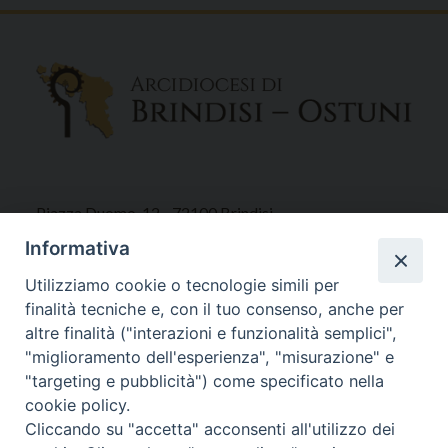
Piazza Duomo, 12 - 72100 Brindisi
Tel 0831.521958
Informativa
Fax 0831.528315
Utilizziamo cookie o tecnologie simili per
finalità tecniche e, con il tuo consenso, anche per
altre finalità ("interazioni e funzionalità semplici",
"miglioramento dell'esperienza", "misurazione" e
Orari Curia
"targeting e pubblicità") come specificato nella
Mar. / Mer. / Giov. ore 9 - 13
cookie policy.
nei mesi estivi solo Martedì ore 9 - 13
Cliccando su "accetta" acconsenti all'utilizzo dei