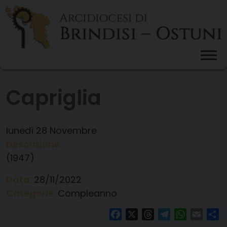
Skip
to
content
Capriglia
lunedì
28
Novembre
Descrizione:
(1947)
Data:
28/11/2022
Categorie:
Compleanno
Facebook
X
Threads
Telegram
WhatsAp
Email
Co