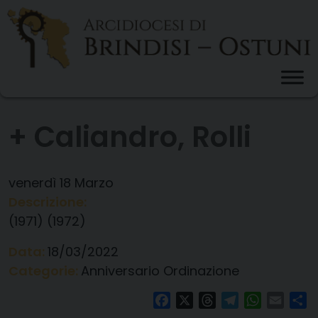
Skip
to
content
+ Caliandro, Rolli
venerdì
18
Marzo
Descrizione:
(1971) (1972)
Data:
18/03/2022
Categorie:
Anniversario Ordinazione
Facebook
X
Threads
Telegram
WhatsAp
Email
Co