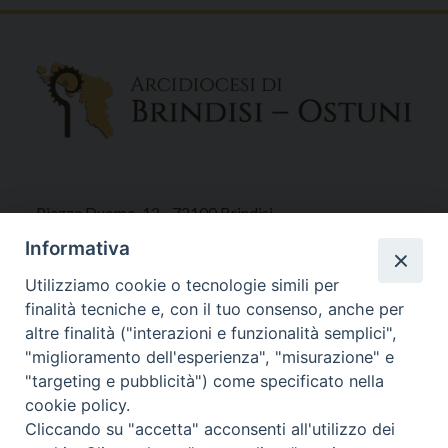
Piazza Duomo, 12 - 72100 Brindisi
Tel 0831.521958
Informativa
Fax 0831.528315
Utilizziamo cookie o tecnologie simili per
finalità tecniche e, con il tuo consenso, anche per
altre finalità ("interazioni e funzionalità semplici",
"miglioramento dell'esperienza", "misurazione" e
Orari Curia
"targeting e pubblicità") come specificato nella
Mar. / Mer. / Giov. ore 9 - 13
cookie policy.
nei mesi estivi solo Martedì ore 9 - 13
Cliccando su "accetta" acconsenti all'utilizzo dei