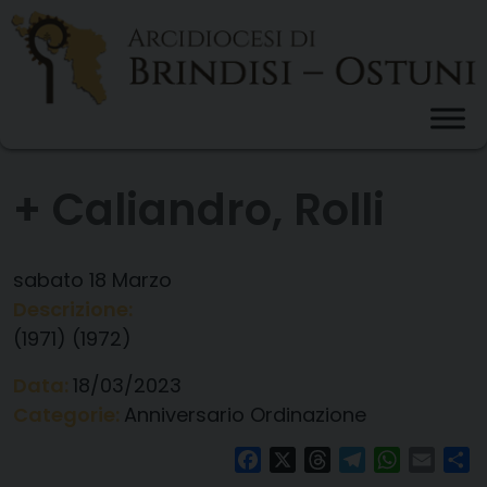
Skip
to
content
+ Caliandro, Rolli
sabato
18
Marzo
Descrizione:
(1971) (1972)
Data:
18/03/2023
Categorie:
Anniversario Ordinazione
Facebook
X
Threads
Telegram
WhatsAp
Email
Co