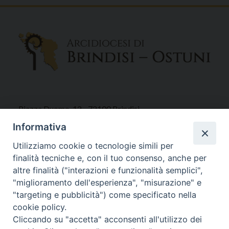
Piazza Duomo, 12 - 72100 Brindisi
Tel 0831.521958
Informativa
Fax 0831.528315
Utilizziamo cookie o tecnologie simili per
finalità tecniche e, con il tuo consenso, anche per
altre finalità ("interazioni e funzionalità semplici",
"miglioramento dell'esperienza", "misurazione" e
Orari Curia
"targeting e pubblicità") come specificato nella
Mar. / Mer. / Giov. ore 9 - 13
cookie policy.
nei mesi estivi solo Martedì ore 9 - 13
Cliccando su "accetta" acconsenti all'utilizzo dei