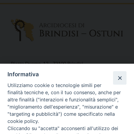
Piazza Duomo, 12 - 72100 Brindisi
Tel 0831.521958
Informativa
Fax 0831.528315
Utilizziamo cookie o tecnologie simili per
finalità tecniche e, con il tuo consenso, anche per
altre finalità ("interazioni e funzionalità semplici",
"miglioramento dell'esperienza", "misurazione" e
Orari Curia
"targeting e pubblicità") come specificato nella
Mar. / Mer. / Giov. ore 9 - 13
cookie policy.
nei mesi estivi solo Martedì ore 9 - 13
Cliccando su "accetta" acconsenti all'utilizzo dei