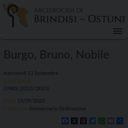
Skip
to
content
Burgo, Bruno, Nobile
mercoledì
13
Settembre
Descrizione:
(1980) (2012) (2013)
Data:
13/09/2023
Categorie:
Anniversario Ordinazione
Facebook
X
Threads
Telegram
WhatsApp
Email
Co