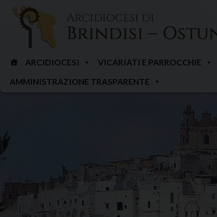
Skip
to
content
ARCIDIOCESI
VICARIATI E PARROCCHIE
AMMINISTRAZIONE TRASPARENTE