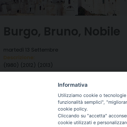
Burgo, Bruno, Nobile
martedì
13
Settembre
Descrizione:
(1980) (2012) (2013)
Data:
13/09/2022
Categorie:
Anniversario Ordinazione
Informativa
Utilizziamo cookie o tecnologie s
funzionalità semplici", "miglior
cookie policy.
Cliccando su "accetta" acconsent
cookie utilizzati e personalizza