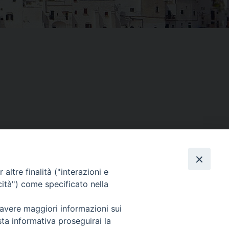
altre finalità ("interazioni e
Facebook
X
Threads
Telegram
WhatsAp
Email
Co
cità") come specificato nella
 avere maggiori informazioni sui
sta informativa proseguirai la
WebMail