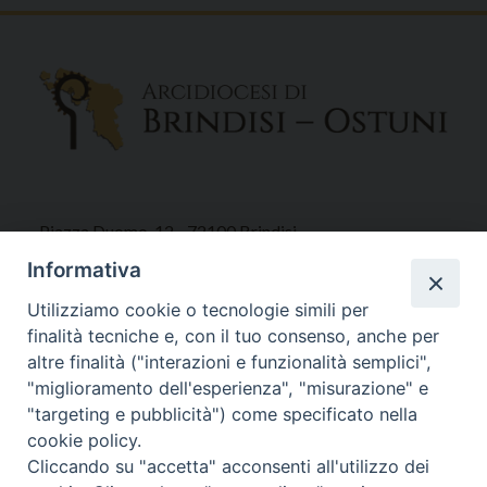
Piazza Duomo, 12 - 72100 Brindisi
Tel 0831.521958
Informativa
Fax 0831.528315
Utilizziamo cookie o tecnologie simili per
finalità tecniche e, con il tuo consenso, anche per
altre finalità ("interazioni e funzionalità semplici",
"miglioramento dell'esperienza", "misurazione" e
Orari Curia
"targeting e pubblicità") come specificato nella
Mar. / Mer. / Giov. ore 9 - 13
cookie policy.
nei mesi estivi solo Martedì ore 9 - 13
Cliccando su "accetta" acconsenti all'utilizzo dei