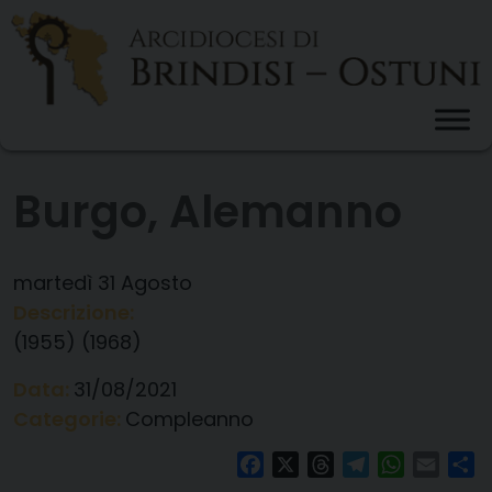
Skip
to
content
Burgo, Alemanno
martedì
31
Agosto
Descrizione:
(1955) (1968)
Data:
31/08/2021
Categorie:
Compleanno
Facebook
X
Threads
Telegram
WhatsAp
Email
Co