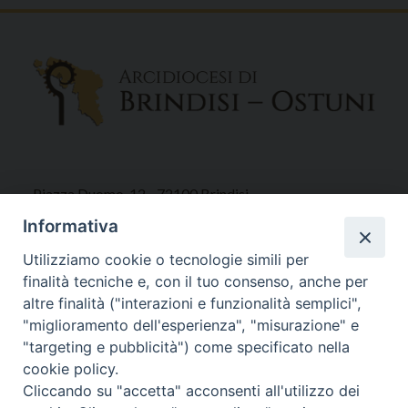
Piazza Duomo, 12 - 72100 Brindisi
Tel 0831.521958
Informativa
Fax 0831.528315
Utilizziamo cookie o tecnologie simili per
finalità tecniche e, con il tuo consenso, anche per
altre finalità ("interazioni e funzionalità semplici",
"miglioramento dell'esperienza", "misurazione" e
Orari Curia
"targeting e pubblicità") come specificato nella
Mar. / Mer. / Giov. ore 9 - 13
cookie policy.
nei mesi estivi solo Martedì ore 9 - 13
Cliccando su "accetta" acconsenti all'utilizzo dei