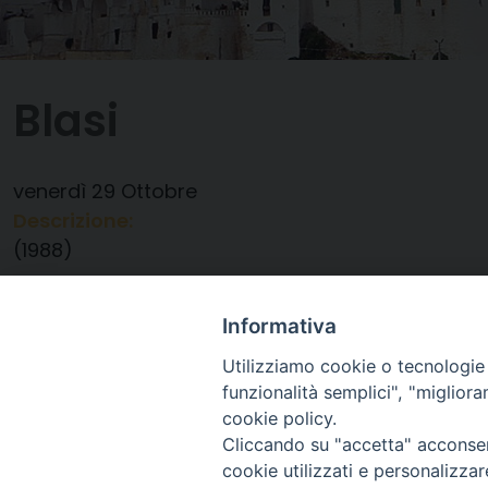
Blasi
venerdì
29
Ottobre
Descrizione:
(1988)
Data:
29/10/2021
Categorie:
Anniversario Ordinazione
Informativa
Utilizziamo cookie o tecnologie s
funzionalità semplici", "miglior
cookie policy.
Cliccando su "accetta" acconsent
cookie utilizzati e personalizza