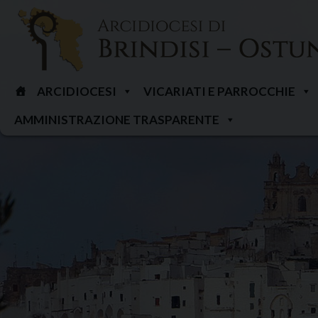
Skip
to
content
ARCIDIOCESI
VICARIATI E PARROCCHIE
AMMINISTRAZIONE TRASPARENTE