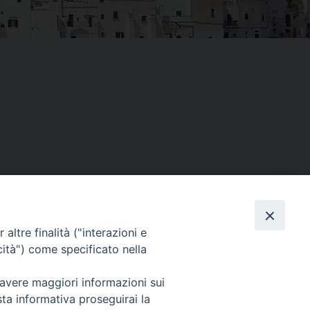
altre finalità ("interazioni e
Facebook
X
Threads
Telegram
WhatsAp
Email
Co
cità") come specificato nella
 avere maggiori informazioni sui
sta informativa proseguirai la
WebMail