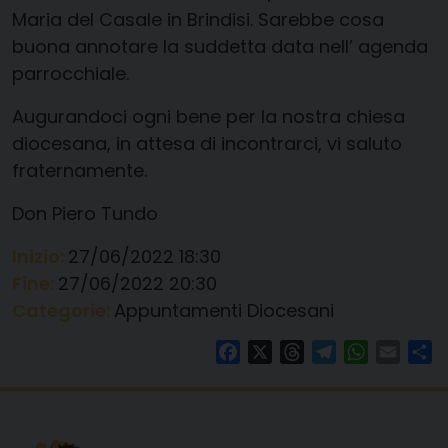
Maria del Casale in Brindisi. Sarebbe cosa
buona annotare la suddetta data nell’ agenda
parrocchiale.
Augurandoci ogni bene per la nostra chiesa
diocesana, in attesa di incontrarci, vi saluto
fraternamente.
Don Piero Tundo
Inizio:
27/06/2022 18:30
Fine:
27/06/2022 20:30
Categorie:
Appuntamenti Diocesani
Facebook
X
Threads
Telegram
WhatsAp
Email
Co