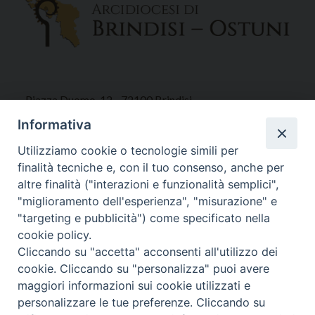
Piazza Duomo, 12 - 72100 Brindisi
Tel 0831.521958
Informativa
Fax 0831.528315
Utilizziamo cookie o tecnologie simili per
finalità tecniche e, con il tuo consenso, anche per
altre finalità ("interazioni e funzionalità semplici",
"miglioramento dell'esperienza", "misurazione" e
Orari Curia
"targeting e pubblicità") come specificato nella
Mar. / Mer. / Giov. ore 9 - 13
cookie policy.
nei mesi estivi solo Martedì ore 9 - 13
Cliccando su "accetta" acconsenti all'utilizzo dei
cookie. Cliccando su "personalizza" puoi avere
maggiori informazioni sui cookie utilizzati e
WebMail
personalizzare le tue preferenze. Cliccando su