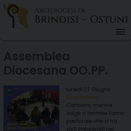
Skip
to
content
Assemblea
Diocesana OO.PP.
lunedì
27
Giugno
Descrizione:
Carissimi, mentre
volge a termine l’anno
pastorale che ci ha
visti impegnati nel