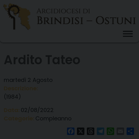
Skip
to
content
Ardito Tateo
martedì
2
Agosto
Descrizione:
(1984)
Data:
02/08/2022
Categorie:
Compleanno
Facebook
X
Threads
Telegram
WhatsAp
Email
Co