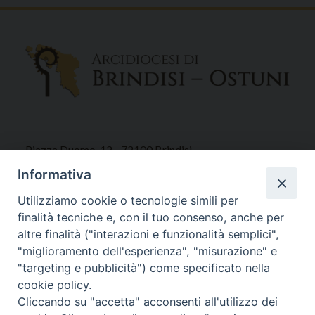
Piazza Duomo, 12 - 72100 Brindisi
Tel 0831.521958
Informativa
Fax 0831.528315
Utilizziamo cookie o tecnologie simili per
finalità tecniche e, con il tuo consenso, anche per
altre finalità ("interazioni e funzionalità semplici",
"miglioramento dell'esperienza", "misurazione" e
Orari Curia
"targeting e pubblicità") come specificato nella
Mar. / Mer. / Giov. ore 9 - 13
cookie policy.
nei mesi estivi solo Martedì ore 9 - 13
Cliccando su "accetta" acconsenti all'utilizzo dei