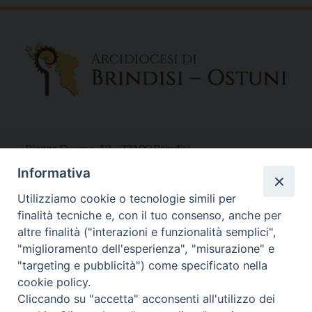
Piazza Duomo, 12 - 72100 Brindisi
Tel 0831.521958
Informativa
Fax 0831.528315
Utilizziamo cookie o tecnologie simili per
finalità tecniche e, con il tuo consenso, anche per
altre finalità ("interazioni e funzionalità semplici",
"miglioramento dell'esperienza", "misurazione" e
Orari Curia
"targeting e pubblicità") come specificato nella
Mar. / Mer. / Giov. ore 9 - 13
cookie policy.
nei mesi estivi solo Martedì ore 9 - 13
Cliccando su "accetta" acconsenti all'utilizzo dei