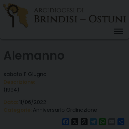
Skip
to
content
Alemanno
sabato
11
Giugno
Descrizione:
(1994)
Data:
11/06/2022
Categorie:
Anniversario Ordinazione
Facebook
X
Threads
Telegram
WhatsAp
Email
Co