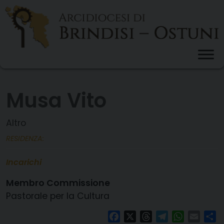
Skip
to
content
Musa Vito
Altro
RESIDENZA:
Incarichi
Membro Commissione
Pastorale per la Cultura
Facebook
X
Threads
Telegram
WhatsAp
Email
Co