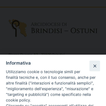
Piazza Duomo, 12 - 72100 Brindisi
Tel 0831.521958
Informativa
Fax 0831.528315
Utilizziamo cookie o tecnologie simili per
finalità tecniche e, con il tuo consenso, anche per
altre finalità ("interazioni e funzionalità semplici",
"miglioramento dell'esperienza", "misurazione" e
Orari Curia
"targeting e pubblicità") come specificato nella
Mar. / Mer. / Giov. ore 9 - 13
cookie policy.
nei mesi estivi solo Martedì ore 9 - 13
Cliccando su "accetta" acconsenti all'utilizzo dei