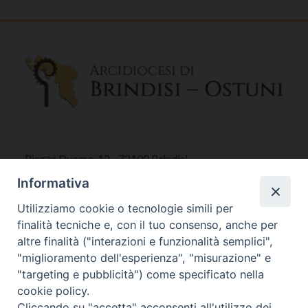
Piazza Duomo, 12 - 72100 Brindisi
Tel 0831.521958
Informativa
Fax 0831.528315
Utilizziamo cookie o tecnologie simili per
finalità tecniche e, con il tuo consenso, anche per
altre finalità ("interazioni e funzionalità semplici",
"miglioramento dell'esperienza", "misurazione" e
Orari Curia
"targeting e pubblicità") come specificato nella
Mar. / Mer. / Giov. ore 9 - 13
cookie policy.
nei mesi estivi solo Martedì ore 9 - 13
Cliccando su "accetta" acconsenti all'utilizzo dei