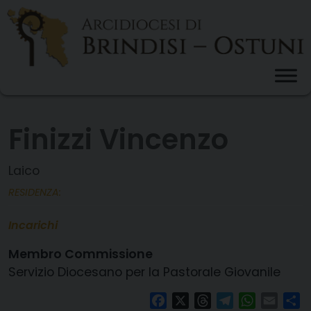
Skip
to
content
Finizzi Vincenzo
Laico
RESIDENZA:
Incarichi
Membro Commissione
Servizio Diocesano per la Pastorale Giovanile
Facebook
X
Threads
Telegram
WhatsAp
Email
Co