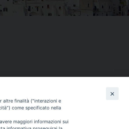
Facebook
X
Threads
Telegram
WhatsAp
Email
Co
altre finalità ("interazioni e
cità") come specificato nella
 avere maggiori informazioni sui
sta informativa proseguirai la