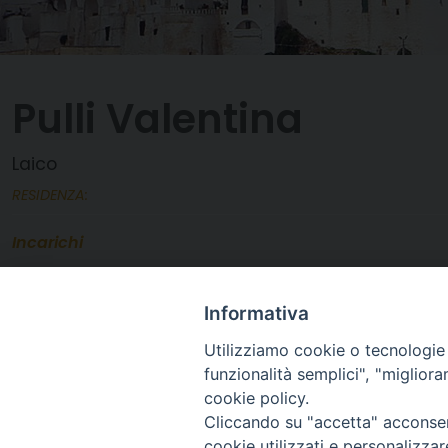
Pulli Valentina
Laico
RESIDENZA:
Incarichi
Membro Commissione
Servizio Diocesano per la Pastorale Giovanile
Informativa
Utilizziamo cookie o tecnologie s
funzionalità semplici", "miglior
cookie policy.
Cliccando su "accetta" acconsent
cookie utilizzati e personalizza