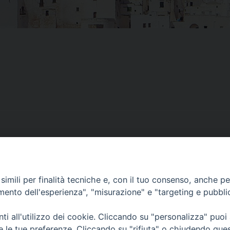
imili per finalità tecniche e, con il tuo consenso, anche per 
amento dell'esperienza", "misurazione" e "targeting e pubbli
i all'utilizzo dei cookie. Cliccando su "personalizza" puoi
re le tue preferenze. Cliccando su "rifiuta" o chiudendo que