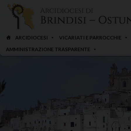
Skip
to
content
ARCIDIOCESI
VICARIATI E PARROCCHIE
AMMINISTRAZIONE TRASPARENTE