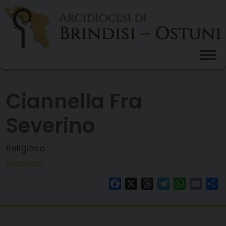
Skip
to
content
Ciannella Fra
Severino
Religioso
RESIDENZA:
Facebook
X
Threads
Telegram
WhatsAp
Email
Co