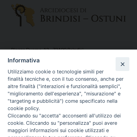
Piazza Duomo, 12 - 72100 Brindisi
Tel 0831.521958
Informativa
Fax 0831.528315
Utilizziamo cookie o tecnologie simili per
finalità tecniche e, con il tuo consenso, anche per
altre finalità ("interazioni e funzionalità semplici",
"miglioramento dell'esperienza", "misurazione" e
Orari Curia
"targeting e pubblicità") come specificato nella
Mar. / Mer. / Giov. ore 9 - 13
cookie policy.
nei mesi estivi solo Martedì ore 9 - 13
Cliccando su "accetta" acconsenti all'utilizzo dei
cookie. Cliccando su "personalizza" puoi avere
maggiori informazioni sui cookie utilizzati e
WebMail