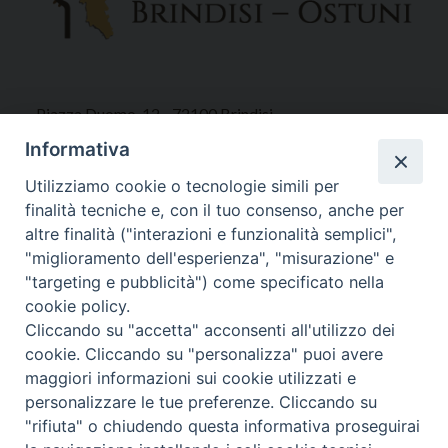
Piazza Duomo, 12 - 72100 Brindisi
Tel 0831.521958
Informativa
Fax 0831.528315
Utilizziamo cookie o tecnologie simili per
finalità tecniche e, con il tuo consenso, anche per
altre finalità ("interazioni e funzionalità semplici",
"miglioramento dell'esperienza", "misurazione" e
Orari Curia
"targeting e pubblicità") come specificato nella
Mar. / Mer. / Giov. ore 9 - 13
cookie policy.
nei mesi estivi solo Martedì ore 9 - 13
Cliccando su "accetta" acconsenti all'utilizzo dei
cookie. Cliccando su "personalizza" puoi avere
maggiori informazioni sui cookie utilizzati e
WebMail
personalizzare le tue preferenze. Cliccando su
"rifiuta" o chiudendo questa informativa proseguirai