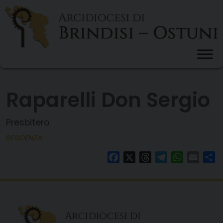
Skip
to
content
Raparelli Don Sergio
Presbitero
RESIDENZA:
Facebook
X
Threads
Telegram
WhatsAp
Email
Co