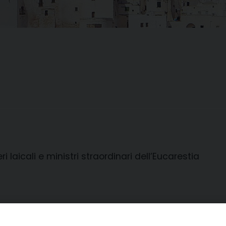
 laicali e ministri straordinari dell’Eucarestia
 CLERO