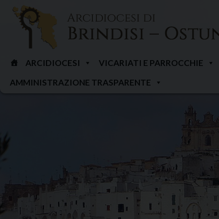
Skip
to
content
ARCIDIOCESI
VICARIATI E PARROCCHIE
AMMINISTRAZIONE TRASPARENTE