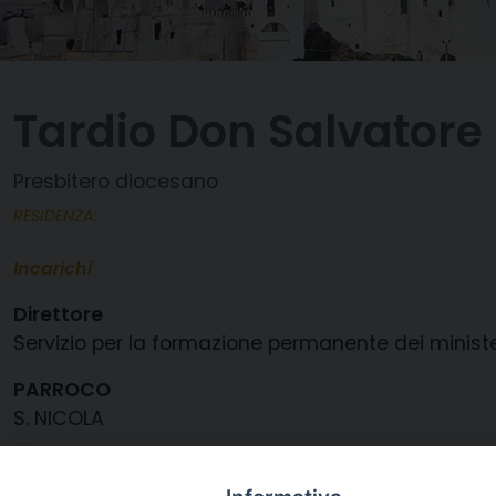
Tardio Don Salvatore
Presbitero diocesano
RESIDENZA:
Incarichi
Direttore
Servizio per la formazione permanente dei ministeri
PARROCO
S. NICOLA
MEMBRO PER LA COMMISS. PER LA FORM.PERM. DEL
Servizio per la Formazione permanente del Clero