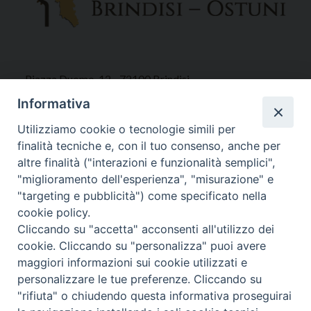
Piazza Duomo, 12 - 72100 Brindisi
Tel 0831.521958
Informativa
Fax 0831.528315
Utilizziamo cookie o tecnologie simili per
finalità tecniche e, con il tuo consenso, anche per
altre finalità ("interazioni e funzionalità semplici",
"miglioramento dell'esperienza", "misurazione" e
Orari Curia
"targeting e pubblicità") come specificato nella
Mar. / Mer. / Giov. ore 9 - 13
cookie policy.
nei mesi estivi solo Martedì ore 9 - 13
Cliccando su "accetta" acconsenti all'utilizzo dei
cookie. Cliccando su "personalizza" puoi avere
maggiori informazioni sui cookie utilizzati e
WebMail
personalizzare le tue preferenze. Cliccando su
"rifiuta" o chiudendo questa informativa proseguirai