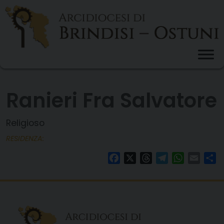
Skip
to
content
Ranieri Fra Salvatore
Religioso
RESIDENZA:
Facebook
X
Threads
Telegram
WhatsAp
Email
Co