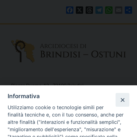
Facebook
X
Threads
Telegram
WhatsAp
Email
Co
Piazza Duomo, 12 - 72100 Brindisi
Tel 0831.521958
Informativa
Fax 0831.528315
Utilizziamo cookie o tecnologie simili per
finalità tecniche e, con il tuo consenso, anche per
altre finalità ("interazioni e funzionalità semplici",
"miglioramento dell'esperienza", "misurazione" e
Orari Curia
"targeting e pubblicità") come specificato nella