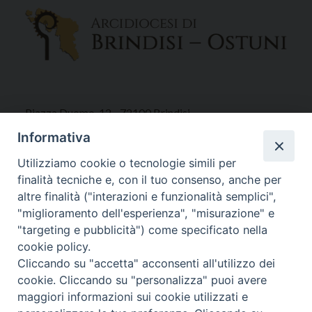
Piazza Duomo, 12 - 72100 Brindisi
Tel 0831.521958
Informativa
Fax 0831.528315
Utilizziamo cookie o tecnologie simili per
finalità tecniche e, con il tuo consenso, anche per
altre finalità ("interazioni e funzionalità semplici",
"miglioramento dell'esperienza", "misurazione" e
Orari Curia
"targeting e pubblicità") come specificato nella
Mar. / Mer. / Giov. ore 9 - 13
cookie policy.
nei mesi estivi solo Martedì ore 9 - 13
Cliccando su "accetta" acconsenti all'utilizzo dei
cookie. Cliccando su "personalizza" puoi avere
maggiori informazioni sui cookie utilizzati e
WebMail