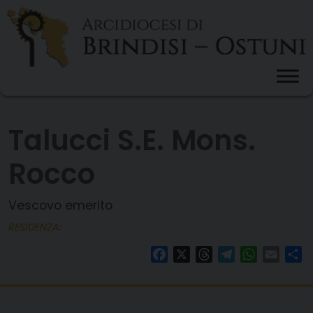
Skip
to
content
Talucci S.E. Mons.
Rocco
Vescovo emerito
RESIDENZA:
Facebook
X
Threads
Telegram
WhatsAp
Email
Co