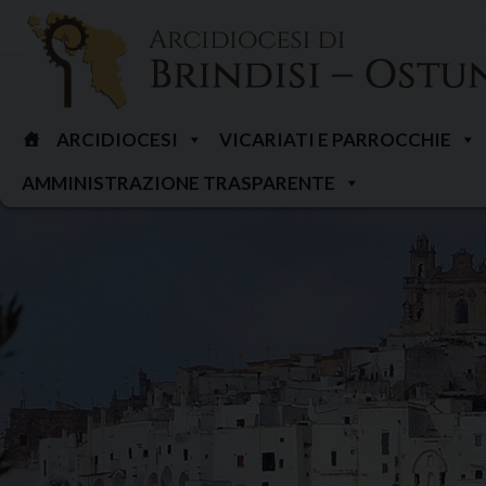
Skip
to
content
ARCIDIOCESI
VICARIATI E PARROCCHIE
AMMINISTRAZIONE TRASPARENTE