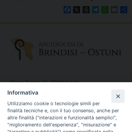
Facebook
X
Threads
Telegram
WhatsAp
Email
Co
Piazza Duomo, 12 - 72100 Brindisi
Tel 0831.521958
Informativa
Fax 0831.528315
Utilizziamo cookie o tecnologie simili per
finalità tecniche e, con il tuo consenso, anche per
altre finalità ("interazioni e funzionalità semplici",
"miglioramento dell'esperienza", "misurazione" e
Orari Curia
"targeting e pubblicità") come specificato nella