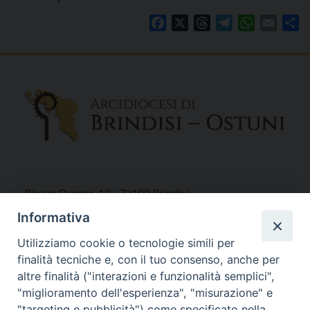
Facebook
X
Threads
Telegram
WhatsAp
Email
Co
Piazza Duomo, 12 - 72100 Brindisi
Tel 0831.521958
Informativa
Fax 0831.528315
Utilizziamo cookie o tecnologie simili per
finalità tecniche e, con il tuo consenso, anche per
altre finalità ("interazioni e funzionalità semplici",
"miglioramento dell'esperienza", "misurazione" e
Orari Curia
"targeting e pubblicità") come specificato nella