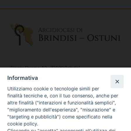
Piazza Duomo, 12 - 72100 Brindisi
Tel 0831.521958
Informativa
Fax 0831.528315
Utilizziamo cookie o tecnologie simili per
finalità tecniche e, con il tuo consenso, anche per
altre finalità ("interazioni e funzionalità semplici",
"miglioramento dell'esperienza", "misurazione" e
Orari Curia
"targeting e pubblicità") come specificato nella
Mar. / Mer. / Giov. ore 9 - 13
cookie policy.
nei mesi estivi solo Martedì ore 9 - 13
Cliccando su "accetta" acconsenti all'utilizzo dei