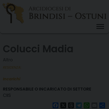
Skip
to
content
Colucci Madia
Altro
RESIDENZA:
Incarichi
RESPONSABILE O INCARICATO DI SETTORE
CIIS
Facebook
X
Threads
Telegram
WhatsAp
Email
Co