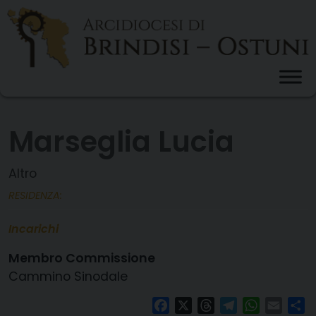
Skip
to
content
Marseglia Lucia
Altro
RESIDENZA:
Incarichi
Membro Commissione
Cammino Sinodale
Facebook
X
Threads
Telegram
WhatsAp
Email
Co