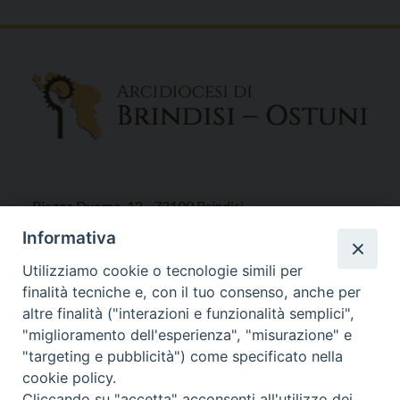
Piazza Duomo, 12 - 72100 Brindisi
Tel 0831.521958
Informativa
Fax 0831.528315
Utilizziamo cookie o tecnologie simili per
finalità tecniche e, con il tuo consenso, anche per
altre finalità ("interazioni e funzionalità semplici",
"miglioramento dell'esperienza", "misurazione" e
Orari Curia
"targeting e pubblicità") come specificato nella
Mar. / Mer. / Giov. ore 9 - 13
cookie policy.
nei mesi estivi solo Martedì ore 9 - 13
Cliccando su "accetta" acconsenti all'utilizzo dei