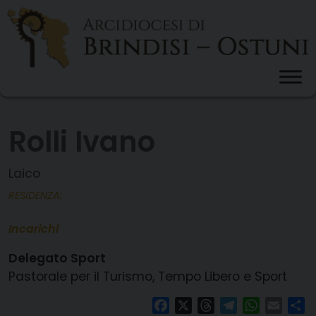
Skip
to
content
Rolli Ivano
Laico
RESIDENZA:
Incarichi
Delegato Sport
Pastorale per il Turismo, Tempo Libero e Sport
Facebook
X
Threads
Telegram
WhatsAp
Email
Co