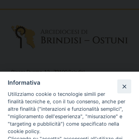
Piazza Duomo, 12 - 72100 Brindisi
Tel 0831.521958
Informativa
Fax 0831.528315
Utilizziamo cookie o tecnologie simili per
finalità tecniche e, con il tuo consenso, anche per
altre finalità ("interazioni e funzionalità semplici",
"miglioramento dell'esperienza", "misurazione" e
Orari Curia
"targeting e pubblicità") come specificato nella
Mar. / Mer. / Giov. ore 9 - 13
cookie policy.
nei mesi estivi solo Martedì ore 9 - 13
Cliccando su "accetta" acconsenti all'utilizzo dei