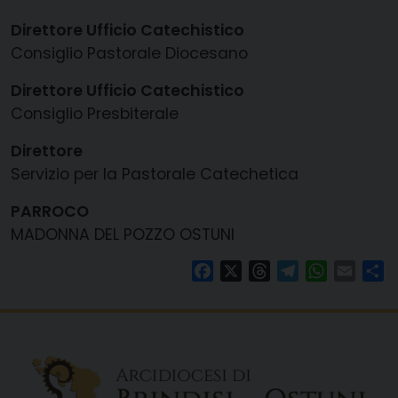
Direttore Ufficio Catechistico
Consiglio Pastorale Diocesano
Direttore Ufficio Catechistico
Consiglio Presbiterale
Direttore
Servizio per la Pastorale Catechetica
PARROCO
MADONNA DEL POZZO OSTUNI
Facebook
X
Threads
Telegram
WhatsAp
Email
Co