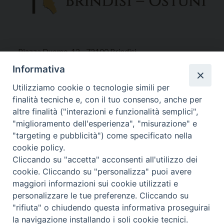
Piazza Duomo, 12 - 72100 Brindisi
Tel 0831.521958
Informativa
Fax 0831.528315
Utilizziamo cookie o tecnologie simili per
finalità tecniche e, con il tuo consenso, anche per
altre finalità ("interazioni e funzionalità semplici",
"miglioramento dell'esperienza", "misurazione" e
Orari Curia
"targeting e pubblicità") come specificato nella
Mar. / Mer. / Giov. ore 9 - 13
cookie policy.
nei mesi estivi solo Martedì ore 9 - 13
Cliccando su "accetta" acconsenti all'utilizzo dei
cookie. Cliccando su "personalizza" puoi avere
maggiori informazioni sui cookie utilizzati e
WebMail
personalizzare le tue preferenze. Cliccando su
"rifiuta" o chiudendo questa informativa proseguirai
la navigazione installando i soli cookie tecnici.