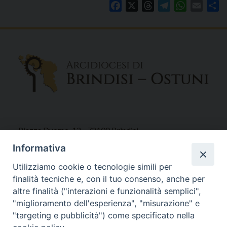
Facebook
X
Threads
Telegram
WhatsAp
Email
Co
Piazza Duomo, 12 - 72100 Brindisi
Tel 0831.521958
Informativa
Fax 0831.528315
Utilizziamo cookie o tecnologie simili per
finalità tecniche e, con il tuo consenso, anche per
altre finalità ("interazioni e funzionalità semplici",
"miglioramento dell'esperienza", "misurazione" e
Orari Curia
"targeting e pubblicità") come specificato nella
Mar. / Mer. / Giov. ore 9 - 13