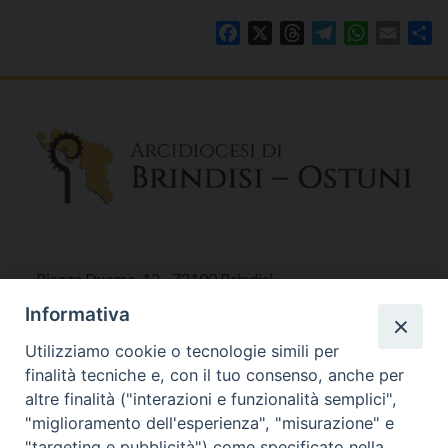
Facebook
X
Threads
Telegram
WhatsAp
Email
Co
Piazza Duomo, 12 - 72100 Brindisi
Tel 0831.521958
Informativa
Fax 0831.528315
Utilizziamo cookie o tecnologie simili per
finalità tecniche e, con il tuo consenso, anche per
altre finalità ("interazioni e funzionalità semplici",
"miglioramento dell'esperienza", "misurazione" e
Orari Curia
"targeting e pubblicità") come specificato nella