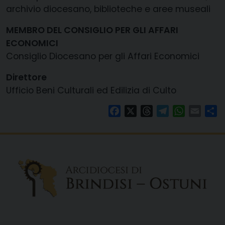
archivio diocesano, biblioteche e aree museali
MEMBRO DEL CONSIGLIO PER GLI AFFARI
ECONOMICI
Consiglio Diocesano per gli Affari Economici
Direttore
Ufficio Beni Culturali ed Edilizia di Culto
Facebook
X
Threads
Telegram
WhatsAp
Email
Co