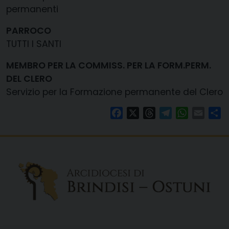
permanenti
PARROCO
TUTTI I SANTI
MEMBRO PER LA COMMISS. PER LA FORM.PERM.
DEL CLERO
Servizio per la Formazione permanente del Clero
Facebook
X
Threads
Telegram
WhatsAp
Email
Co