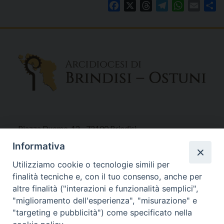
Facebook
X
Threads
Telegram
WhatsAp
Email
Co
Piazza Duomo, 12 - 72100 Brindisi
Tel 0831.521958
Informativa
Fax 0831.528315
Utilizziamo cookie o tecnologie simili per
finalità tecniche e, con il tuo consenso, anche per
altre finalità ("interazioni e funzionalità semplici",
"miglioramento dell'esperienza", "misurazione" e
Orari Curia
"targeting e pubblicità") come specificato nella
Mar. / Mer. / Giov. ore 9 - 13