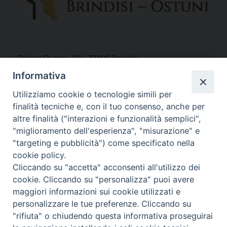
Piazza Duomo, 12 - 72100 Brindisi
Tel 0831.521958
Informativa
Fax 0831.528315
Utilizziamo cookie o tecnologie simili per
finalità tecniche e, con il tuo consenso, anche per
altre finalità ("interazioni e funzionalità semplici",
"miglioramento dell'esperienza", "misurazione" e
Orari Curia
"targeting e pubblicità") come specificato nella
Mar. / Mer. / Giov. ore 9 - 13
cookie policy.
nei mesi estivi solo Martedì ore 9 - 13
Cliccando su "accetta" acconsenti all'utilizzo dei
cookie. Cliccando su "personalizza" puoi avere
maggiori informazioni sui cookie utilizzati e
WebMail
personalizzare le tue preferenze. Cliccando su
"rifiuta" o chiudendo questa informativa proseguirai