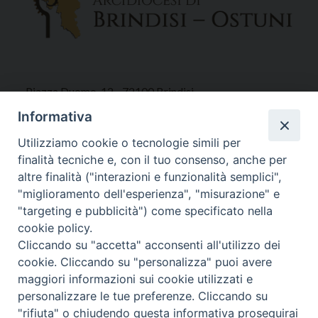
Piazza Duomo, 12 - 72100 Brindisi
Tel 0831.521958
Informativa
Fax 0831.528315
Utilizziamo cookie o tecnologie simili per
finalità tecniche e, con il tuo consenso, anche per
altre finalità ("interazioni e funzionalità semplici",
"miglioramento dell'esperienza", "misurazione" e
Orari Curia
"targeting e pubblicità") come specificato nella
Mar. / Mer. / Giov. ore 9 - 13
cookie policy.
nei mesi estivi solo Martedì ore 9 - 13
Cliccando su "accetta" acconsenti all'utilizzo dei
cookie. Cliccando su "personalizza" puoi avere
maggiori informazioni sui cookie utilizzati e
WebMail
personalizzare le tue preferenze. Cliccando su
"rifiuta" o chiudendo questa informativa proseguirai