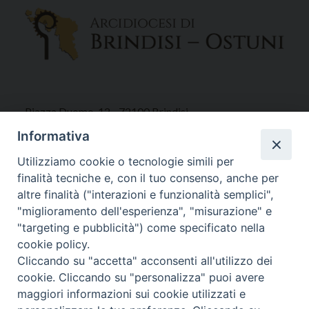
Piazza Duomo, 12 - 72100 Brindisi
Tel 0831.521958
Informativa
Fax 0831.528315
Utilizziamo cookie o tecnologie simili per
finalità tecniche e, con il tuo consenso, anche per
altre finalità ("interazioni e funzionalità semplici",
"miglioramento dell'esperienza", "misurazione" e
Orari Curia
"targeting e pubblicità") come specificato nella
Mar. / Mer. / Giov. ore 9 - 13
cookie policy.
nei mesi estivi solo Martedì ore 9 - 13
Cliccando su "accetta" acconsenti all'utilizzo dei
cookie. Cliccando su "personalizza" puoi avere
maggiori informazioni sui cookie utilizzati e
WebMail