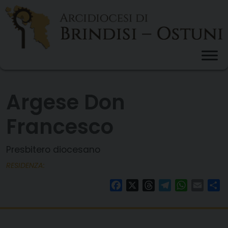
Skip
to
content
Argese Don
Francesco
Presbitero diocesano
RESIDENZA:
Facebook
X
Threads
Telegram
WhatsAp
Email
Co