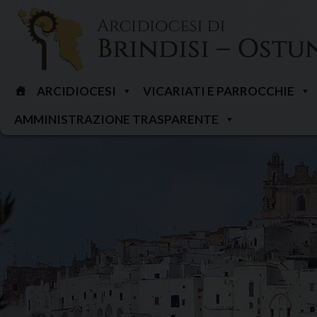
Skip
to
content
ARCIDIOCESI
VICARIATI E PARROCCHIE
AMMINISTRAZIONE TRASPARENTE