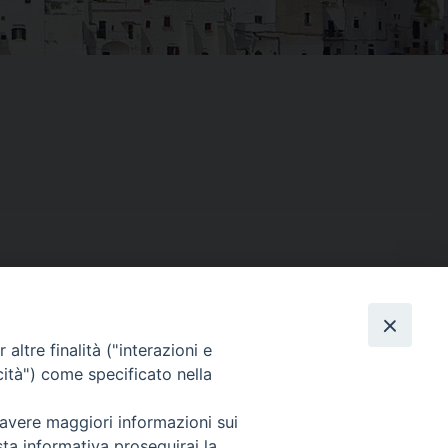
Facebook
X
Threads
Telegram
WhatsAp
Email
Co
altre finalità ("interazioni e
cità") come specificato nella
 avere maggiori informazioni sui
sta informativa proseguirai la