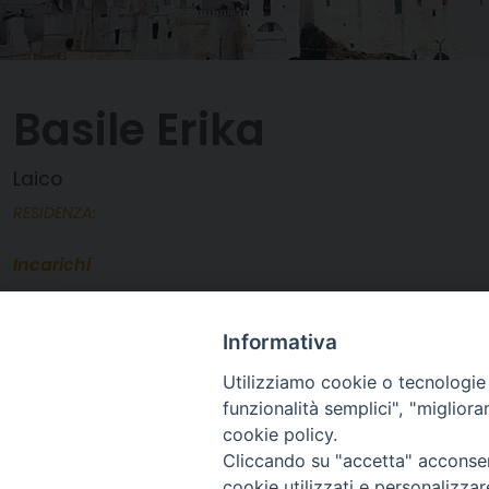
Basile Erika
Laico
RESIDENZA:
Incarichi
Membro Commissione
Servizio Diocesano per la Pastorale Giovanile
Informativa
Utilizziamo cookie o tecnologie s
funzionalità semplici", "miglior
cookie policy.
Cliccando su "accetta" acconsent
cookie utilizzati e personalizza