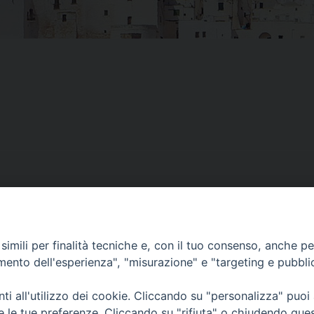
imili per finalità tecniche e, con il tuo consenso, anche per 
amento dell'esperienza", "misurazione" e "targeting e pubbli
i all'utilizzo dei cookie. Cliccando su "personalizza" puoi
re le tue preferenze. Cliccando su "rifiuta" o chiudendo que