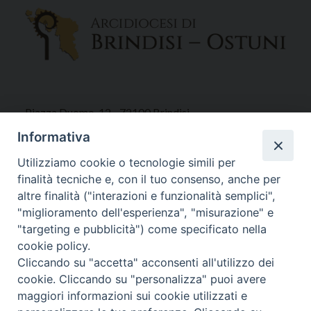
Piazza Duomo, 12 - 72100 Brindisi
Tel 0831.521958
Informativa
Fax 0831.528315
Utilizziamo cookie o tecnologie simili per
finalità tecniche e, con il tuo consenso, anche per
altre finalità ("interazioni e funzionalità semplici",
"miglioramento dell'esperienza", "misurazione" e
Orari Curia
"targeting e pubblicità") come specificato nella
Mar. / Mer. / Giov. ore 9 - 13
cookie policy.
nei mesi estivi solo Martedì ore 9 - 13
Cliccando su "accetta" acconsenti all'utilizzo dei
cookie. Cliccando su "personalizza" puoi avere
maggiori informazioni sui cookie utilizzati e
WebMail