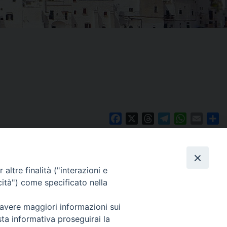
Facebook
X
Threads
Telegram
WhatsAp
Email
Co
altre finalità ("interazioni e
WebMail
cità") come specificato nella
. ore 9 - 13
 avere maggiori informazioni sui
lo Martedì ore 9 -
Copyright © Arcidiocesi di Brindisi – Ostuni
sta informativa proseguirai la