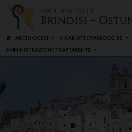
Skip
to
content
ARCIDIOCESI
VICARIATI E PARROCCHIE
AMMINISTRAZIONE TRASPARENTE