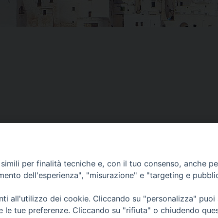
imili per finalità tecniche e, con il tuo consenso, anche per 
amento dell'esperienza", "misurazione" e "targeting e pubbli
Piazza Duomo, 12 - 72100 Brindisi
Orari Curia
Tel 0831.521958
Mar. / Mer. / Giov
i all'utilizzo dei cookie. Cliccando su "personalizza" puoi
Fax 0831.528315
nei mesi estivi so
re le tue preferenze. Cliccando su "rifiuta" o chiudendo que
13