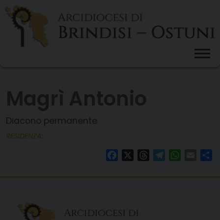
Skip
to
content
Magrì Antonio
Diacono permanente
RESIDENZA:
Facebook
X
Threads
Telegram
WhatsAp
Email
Co