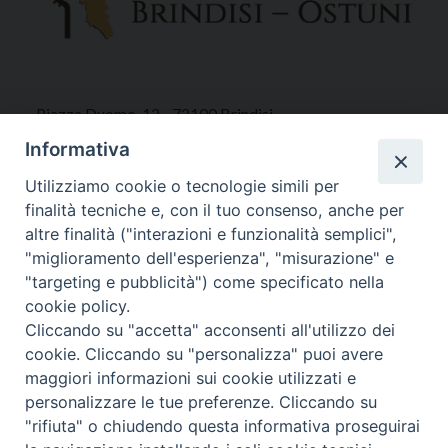
Piazza Duomo, 12 - 72100 Brindisi
Tel 0831.521958
Informativa
Fax 0831.528315
Utilizziamo cookie o tecnologie simili per
finalità tecniche e, con il tuo consenso, anche per
altre finalità ("interazioni e funzionalità semplici",
"miglioramento dell'esperienza", "misurazione" e
Orari Curia
"targeting e pubblicità") come specificato nella
Mar. / Mer. / Giov. ore 9 - 13
cookie policy.
nei mesi estivi solo Martedì ore 9 - 13
Cliccando su "accetta" acconsenti all'utilizzo dei
cookie. Cliccando su "personalizza" puoi avere
maggiori informazioni sui cookie utilizzati e
WebMail
personalizzare le tue preferenze. Cliccando su
"rifiuta" o chiudendo questa informativa proseguirai