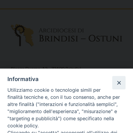
Piazza Duomo, 12 - 72100 Brindisi
Tel 0831.521958
Informativa
Fax 0831.528315
Utilizziamo cookie o tecnologie simili per
finalità tecniche e, con il tuo consenso, anche per
altre finalità ("interazioni e funzionalità semplici",
"miglioramento dell'esperienza", "misurazione" e
Orari Curia
"targeting e pubblicità") come specificato nella
Mar. / Mer. / Giov. ore 9 - 13
cookie policy.
nei mesi estivi solo Martedì ore 9 - 13
Cliccando su "accetta" acconsenti all'utilizzo dei