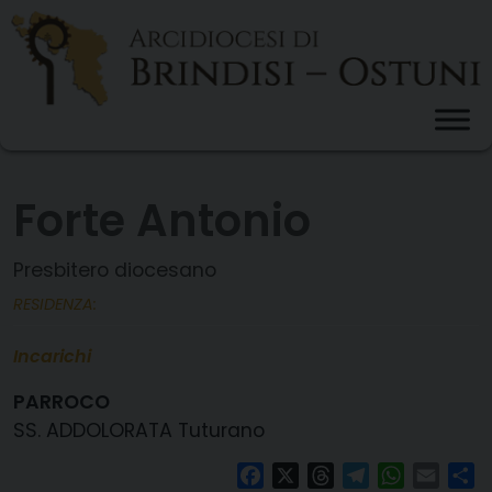
Skip
to
content
Forte Antonio
Presbitero diocesano
RESIDENZA:
Incarichi
PARROCO
SS. ADDOLORATA Tuturano
Facebook
X
Threads
Telegram
WhatsAp
Email
Co