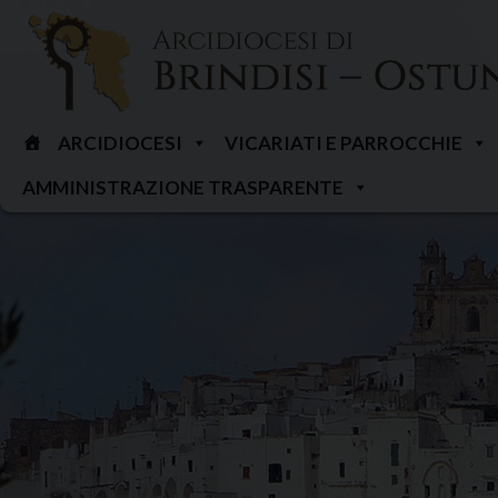
Skip
to
content
ARCIDIOCESI
VICARIATI E PARROCCHIE
AMMINISTRAZIONE TRASPARENTE