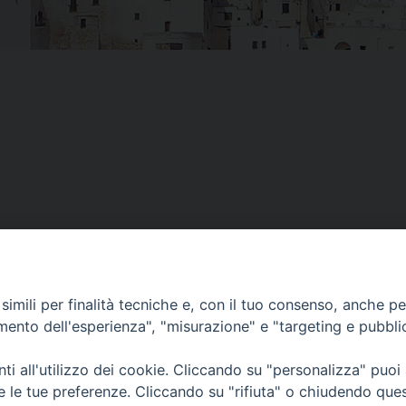
imili per finalità tecniche e, con il tuo consenso, anche per 
amento dell'esperienza", "misurazione" e "targeting e pubbli
Piazza Duomo, 12 - 72100 Brindisi
Orari Curia
Tel 0831.521958
Mar. / Mer. / Giov
i all'utilizzo dei cookie. Cliccando su "personalizza" puoi
Fax 0831.528315
nei mesi estivi so
re le tue preferenze. Cliccando su "rifiuta" o chiudendo que
13