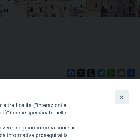
Facebook
X
Threads
Telegram
WhatsAp
Email
Co
altre finalità ("interazioni e
WebMail
cità") come specificato nella
. ore 9 - 13
 avere maggiori informazioni sui
lo Martedì ore 9 -
Copyright © Arcidiocesi di Brindisi – Ostuni
sta informativa proseguirai la