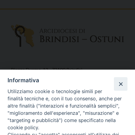
Piazza Duomo, 12 - 72100 Brindisi
Tel 0831.521958
Informativa
Fax 0831.528315
Utilizziamo cookie o tecnologie simili per
finalità tecniche e, con il tuo consenso, anche per
altre finalità ("interazioni e funzionalità semplici",
"miglioramento dell'esperienza", "misurazione" e
Orari Curia
"targeting e pubblicità") come specificato nella
Mar. / Mer. / Giov. ore 9 - 13
cookie policy.
nei mesi estivi solo Martedì ore 9 - 13
Cliccando su "accetta" acconsenti all'utilizzo dei