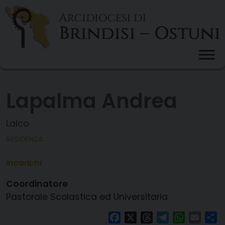
Skip
to
content
Lapalma Andrea
Laico
RESIDENZA:
Incarichi
Coordinatore
Pastorale Scolastica ed Universitaria
Facebook
X
Threads
Telegram
WhatsAp
Email
Co