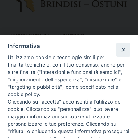
Piazza Duomo, 12 - 72100 Brindisi
Tel 0831.521958
Informativa
Fax 0831.528315
Utilizziamo cookie o tecnologie simili per
finalità tecniche e, con il tuo consenso, anche per
altre finalità ("interazioni e funzionalità semplici",
"miglioramento dell'esperienza", "misurazione" e
Orari Curia
"targeting e pubblicità") come specificato nella
Mar. / Mer. / Giov. ore 9 - 13
cookie policy.
nei mesi estivi solo Martedì ore 9 - 13
Cliccando su "accetta" acconsenti all'utilizzo dei
cookie. Cliccando su "personalizza" puoi avere
maggiori informazioni sui cookie utilizzati e
WebMail
personalizzare le tue preferenze. Cliccando su
"rifiuta" o chiudendo questa informativa proseguirai