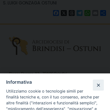
S. LUIGI GONZAGA OSTUNI
Facebook
X
Threads
Telegram
WhatsAp
Email
Co
Piazza Duomo, 12 - 72100 Brindisi
Tel 0831.521958
Informativa
Fax 0831.528315
Utilizziamo cookie o tecnologie simili per
finalità tecniche e, con il tuo consenso, anche per
altre finalità ("interazioni e funzionalità semplici",
"miglioramento dell'esperienza", "misurazione" e