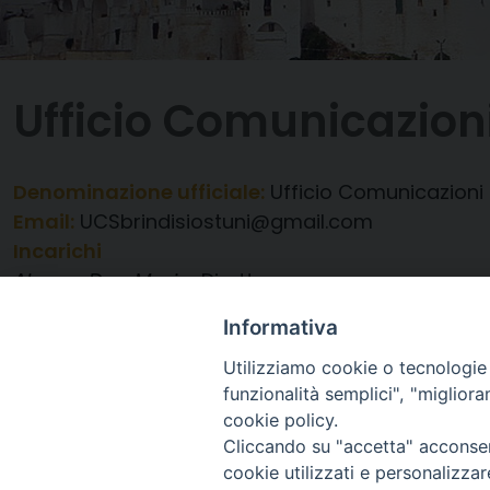
Ufficio Comunicazioni
Denominazione ufficiale:
Ufficio Comunicazioni 
Email:
UCSbrindisiostuni@gmail.com
Incarichi
Alagna Don Mario
Direttore
Informativa
Utilizziamo cookie o tecnologie s
funzionalità semplici", "miglior
cookie policy.
Cliccando su "accetta" acconsent
cookie utilizzati e personalizza