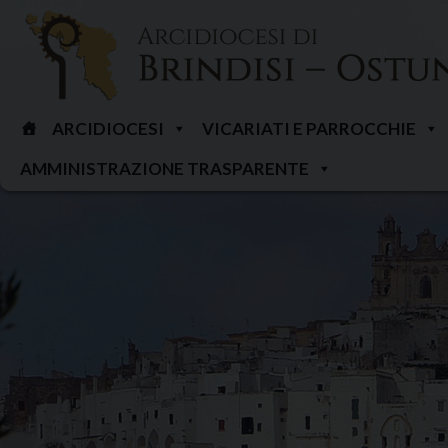
Skip
to
content
ARCIDIOCESI
VICARIATI E PARROCCHIE
AMMINISTRAZIONE TRASPARENTE