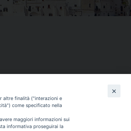
Facebook
X
Threads
Telegram
WhatsAp
Email
Co
altre finalità ("interazioni e
cità") come specificato nella
WebMail
 avere maggiori informazioni sui
sta informativa proseguirai la