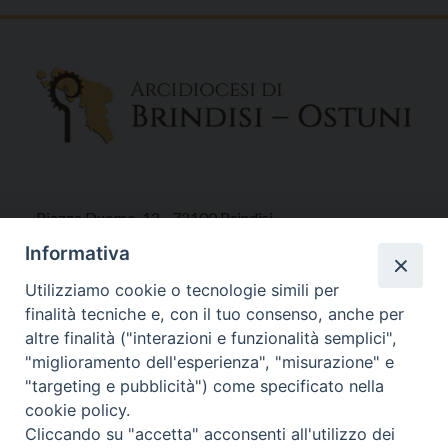
Piazza Duomo, 12 - 72100 Brindisi
Tel 0831.521958
Informativa
Fax 0831.528315
Utilizziamo cookie o tecnologie simili per
finalità tecniche e, con il tuo consenso, anche per
altre finalità ("interazioni e funzionalità semplici",
"miglioramento dell'esperienza", "misurazione" e
Orari Curia
"targeting e pubblicità") come specificato nella
Mar. / Mer. / Giov. ore 9 - 13
cookie policy.
nei mesi estivi solo Martedì ore 9 - 13
Cliccando su "accetta" acconsenti all'utilizzo dei