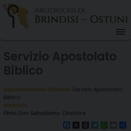
Skip
to
content
Servizio Apostolato
Biblico
Denominazione ufficiale:
Servizio Apostolato
Biblico
Incarichi
Pinto Don Sebastiano
Direttore
Facebook
X
Threads
Telegram
WhatsAp
Email
Co