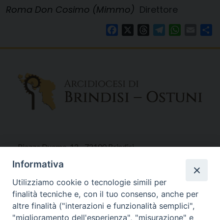
Roma Don Cosimo (Mimmo)
Direttore
Facebook
X
Threads
Telegram
WhatsAp
Email
Co
Piazza Duomo, 12 - 72100 Brindisi
Tel 0831.521958
Informativa
Fax 0831.528315
Utilizziamo cookie o tecnologie simili per
finalità tecniche e, con il tuo consenso, anche per
altre finalità ("interazioni e funzionalità semplici",
"miglioramento dell'esperienza", "misurazione" e